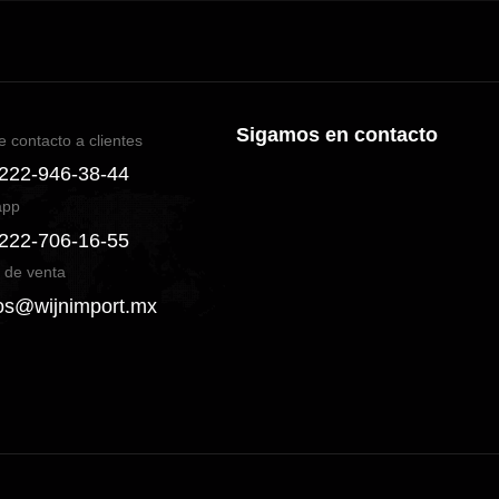
Sigamos en contacto
e contacto a clientes
 222-946-38-44
app
 222-706-16-55
 de venta
os@wijnimport.mx