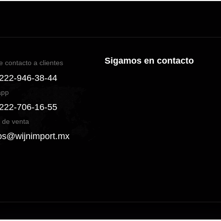
Sigamos en contacto
e contacto a clientes
 222-946-38-44
app
 222-706-16-55
 de venta
os@wijnimport.mx