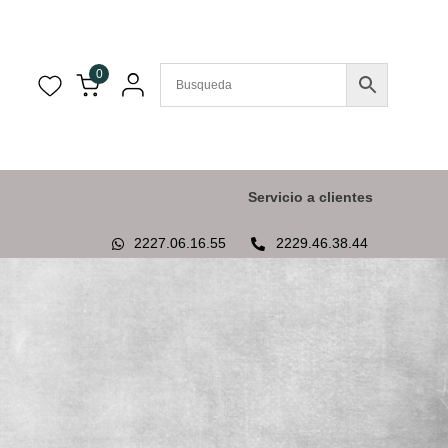
0
Servicio a clientes
2227.06.16.55
2229.46.38.44