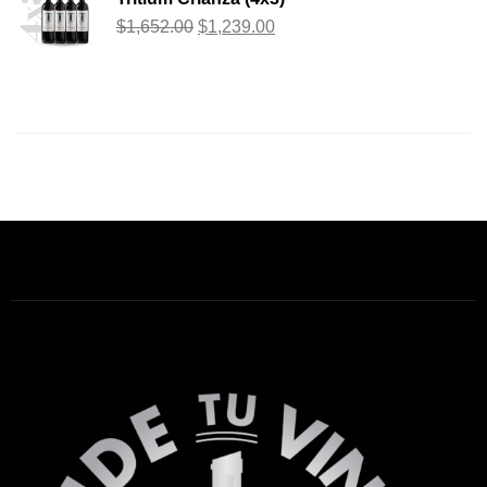
$
1,652.00
$
1,239.00