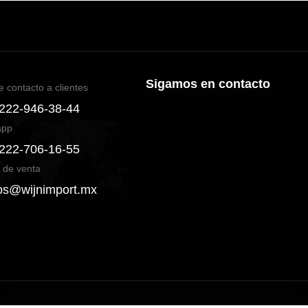
Sigamos en contacto
e contacto a clientes
 222-946-38-44
app
 222-706-16-55
 de venta
os@wijnimport.mx