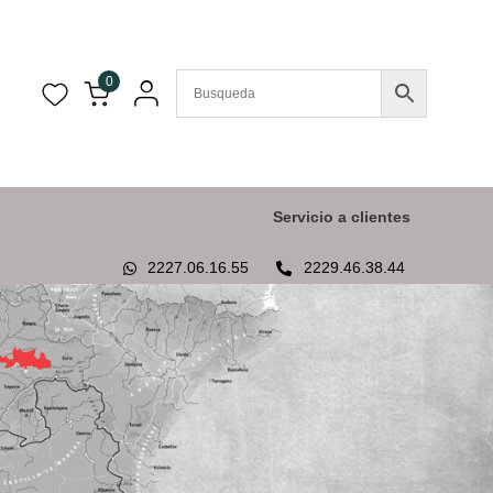
0
Servicio a clientes
2227.06.16.55
2229.46.38.44