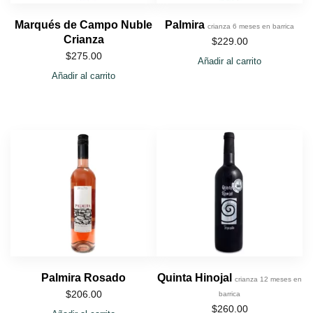
Marqués de Campo Nuble
Palmira
crianza 6 meses en barrica
Crianza
$
229.00
$
275.00
Añadir al carrito
Añadir al carrito
Palmira Rosado
Quinta Hinojal
crianza 12 meses en
$
206.00
barrica
$
260.00