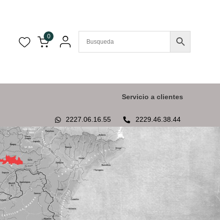
0
Servicio a clientes
2227.06.16.55
2229.46.38.44