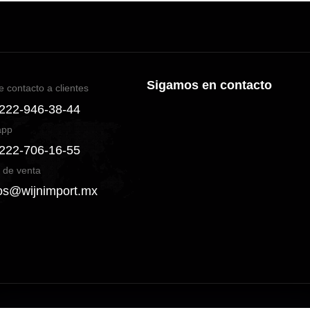
Sigamos en contacto
e contacto a clientes
 222-946-38-44
app
 222-706-16-55
 de venta
os@wijnimport.mx