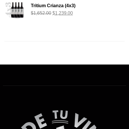
Tritium Crianza (4x3)
$
1,652.00
$
1,239.00