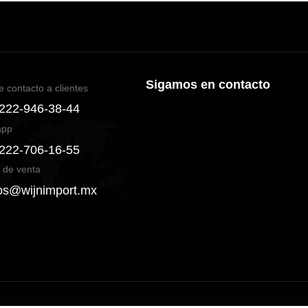
Sigamos en contacto
e contacto a clientes
 222-946-38-44
app
 222-706-16-55
 de venta
os@wijnimport.mx