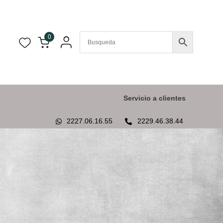
0
Servicio a clientes
2227.06.16.55
2229.46.38.44