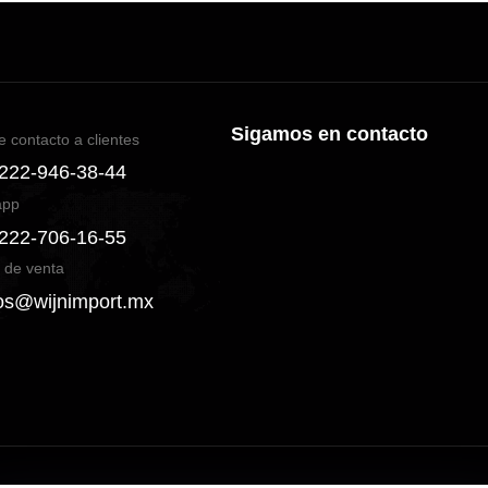
Sigamos en contacto
e contacto a clientes
 222-946-38-44
app
 222-706-16-55
 de venta
os@wijnimport.mx