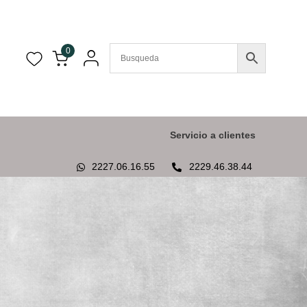
0
Servicio a clientes
2227.06.16.55
2229.46.38.44