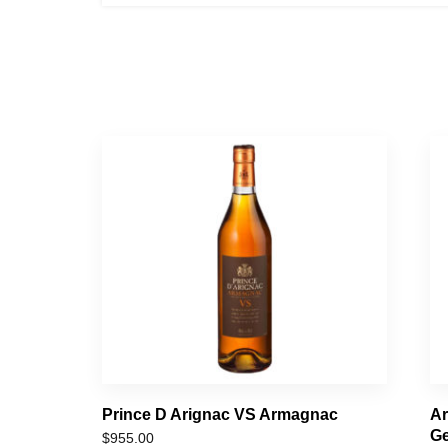
Prince D Arignac VS Armagnac
Ar
Ge
$
955.00