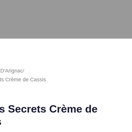
 D'Arignac
ets Crème de Cassis
s Secrets Crème de
s