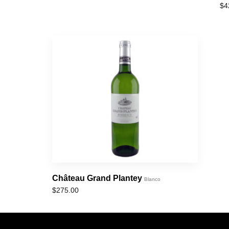
$
4
Château Grand Plantey
Blanco
$
275.00