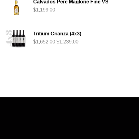
Calvados Pere Maglorie Fine VS
$
1,199.00
Tritium Crianza (4x3)
$
1,652.00
$
1,239.00